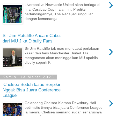
›
Liverpool vs Newcastle United akan berlaga di
final Carabao Cup malam ini. Prediksi
pertandingannya, The Reds jadi unggulan
dengan kemenanga...
Sir Jim Ratcliffe Ancam Cabut
dari MU Jika Dibully Fans
›
Sir Jim Ratcliffe tak mau mendapat perlakuan
kasar dari fans Manchester United. Dia
mengancam akan meninggalkan MU apabila
dibully seperti K...
Kamis, 13 Maret 2025
'Chelsea Bodoh kalau Berpikir
Nggak Bisa Juara Conference
League'
›
Gelandang Chelsea Kiernan Dewsbury-Hall
optimistis timnya bisa juara Conference League.
Ia menilai Chelsea memang sudah seharusnya