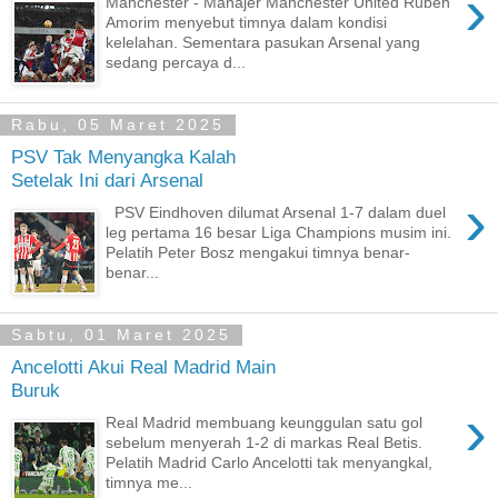
›
Manchester - Manajer Manchester United Ruben
Amorim menyebut timnya dalam kondisi
kelelahan. Sementara pasukan Arsenal yang
sedang percaya d...
Rabu, 05 Maret 2025
PSV Tak Menyangka Kalah
Setelak Ini dari Arsenal
›
PSV Eindhoven dilumat Arsenal 1-7 dalam duel
leg pertama 16 besar Liga Champions musim ini.
Pelatih Peter Bosz mengakui timnya benar-
benar...
Sabtu, 01 Maret 2025
Ancelotti Akui Real Madrid Main
Buruk
›
Real Madrid membuang keunggulan satu gol
sebelum menyerah 1-2 di markas Real Betis.
Pelatih Madrid Carlo Ancelotti tak menyangkal,
timnya me...