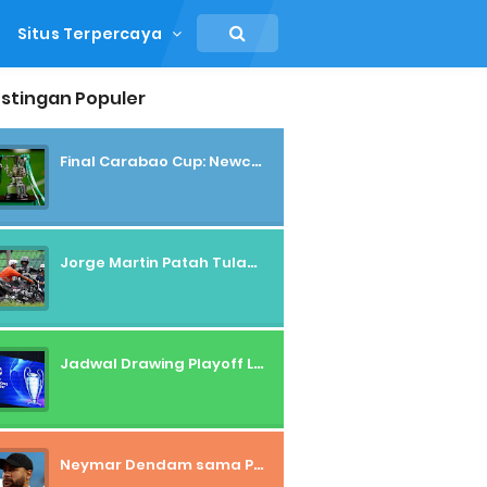
Situs Terpercaya
stingan Populer
Final Carabao Cup: Newcastle Vs Tottenham/Liverpool
Jorge Martin Patah Tulang, Out dari Tes MotoGP Sepang 2025
Jadwal Drawing Playoff Liga Champions dan Liga Europa Nanti Malam
Neymar Dendam sama Pelatih Al Hilal?