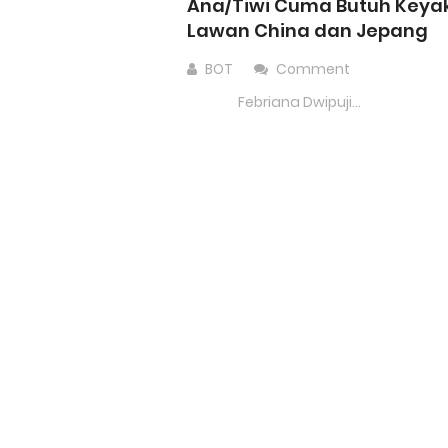
Ana/Tiwi Cuma Butuh Keya
Lawan China dan Jepang
BOT
Comment
Febriana Dwipuji...