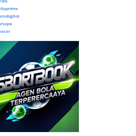
rdis
ityprime
iumdigital
ishope
gacor