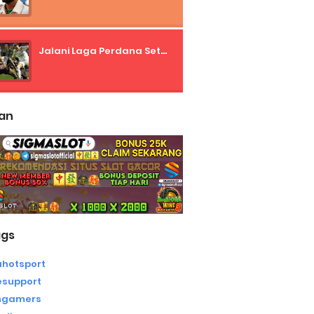
Jalani Laga Perdana Setelah Mudik, Neymar: Aku Cinta Santos
lan
ags
ahotsport
support
gamers