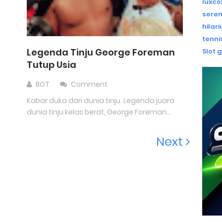
luxco
seren
hilar
tenn
Legenda Tinju George Foreman
Slot 
Tutup Usia
BOT
Comment
Kabar duka dari dunia tinju. Legenda juara
dunia tinju kelas berat, George Foreman...
Next