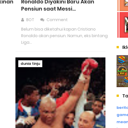
kinan
Ronaldo Diyakini Baru Akan
Pensiun saat Messi...
BOT
Comment
Belum bisa diketahui kapan Cristiano
Ronaldo akan pensiun. Namun, eks bintang
Liga...
Ik
dunia tinju
T
berit
game
mean