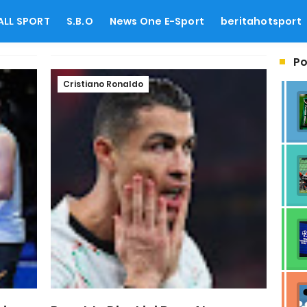
ALL SPORT
S.B.O
News One E-Sport
beritahotsport
Po
Cristiano Ronaldo