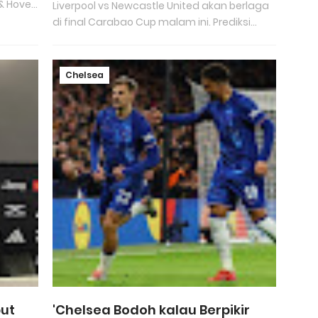
 Hove...
Liverpool vs Newcastle United akan berlaga
di final Carabao Cup malam ini. Prediksi...
Chelsea
but
'Chelsea Bodoh kalau Berpikir