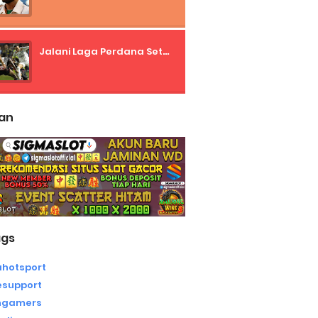
Jalani Laga Perdana Setelah Mudik, Neymar: Aku Cinta Santos
lan
ags
ahotsport
support
gamers