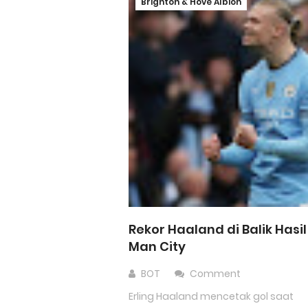
Brighton & Hove Albion
Rekor Haaland di Balik Hasil
Man City
BOT
Comment
Erling Haaland mencetak gol saat