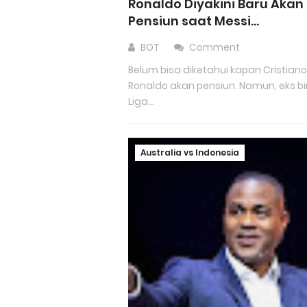
Ronaldo Diyakini Baru Akan
Pensiun saat Messi...
BOT
Comment
Belum bisa diketahui kapan Cristian
Ronaldo akan pensiun. Namun, eks b
Liga...
Australia vs Indonesia