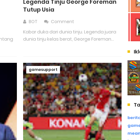
Legenda Tinju George Foreman
Tutup Usia
BOT
Comment
o
Kabar duka dari dunia tinju. Legenda juara
intang
dunia tinju kelas berat, George Foreman...
Ik
gamesupport
T
berit
game
mean