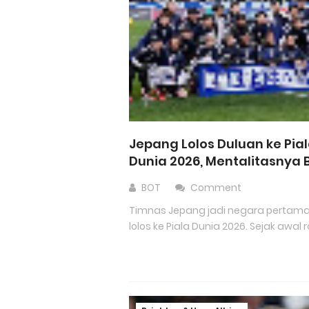
Jepang Lolos Duluan ke Pia
Dunia 2026, Mentalitasnya
BOT
Comment
Timnas Jepang jadi negara pertam
lolos ke Piala Dunia 2026. Sejak awal r