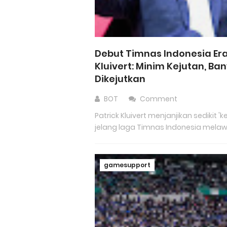
Debut Timnas Indonesia Er
Kluivert: Minim Kejutan, Ba
Dikejutkan
BOT
Comment
Patrick Kluivert menjanjikan sedikit 'k
jelang laga Timnas Indonesia melawa
gamesupport