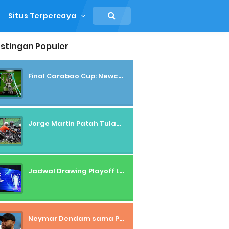
Situs Terpercaya
stingan Populer
Final Carabao Cup: Newcastle Vs Tottenham/Liverpool
Jorge Martin Patah Tulang, Out dari Tes MotoGP Sepang 2025
Jadwal Drawing Playoff Liga Champions dan Liga Europa Nanti Malam
Neymar Dendam sama Pelatih Al Hilal?