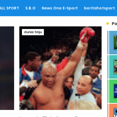
ALL SPORT
S.B.O
News One E-Sport
beritahotsport
Po
dunia tinju