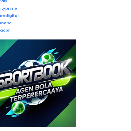
rdis
ityprime
iumdigital
ishope
gacor