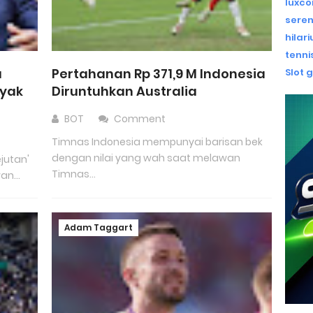
luxco
seren
hilar
tenn
a
Pertahanan Rp 371,9 M Indonesia
Slot 
nyak
Diruntuhkan Australia
BOT
Comment
Timnas Indonesia mempunyai barisan bek
dengan nilai yang wah saat melawan
ejutan'
Timnas...
n...
Adam Taggart