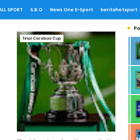
ALL SPORT
S.B.O
News One E-Sport
beritahotsport
Po
final Carabao Cup