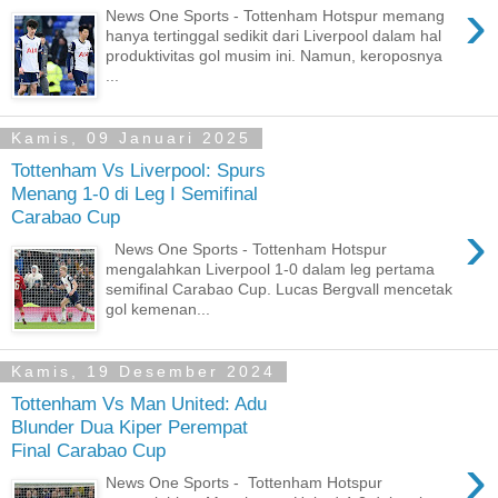
›
News One Sports - Tottenham Hotspur memang
hanya tertinggal sedikit dari Liverpool dalam hal
produktivitas gol musim ini. Namun, keroposnya
...
Kamis, 09 Januari 2025
Tottenham Vs Liverpool: Spurs
Menang 1-0 di Leg I Semifinal
Carabao Cup
›
News One Sports - Tottenham Hotspur
mengalahkan Liverpool 1-0 dalam leg pertama
semifinal Carabao Cup. Lucas Bergvall mencetak
gol kemenan...
Kamis, 19 Desember 2024
Tottenham Vs Man United: Adu
Blunder Dua Kiper Perempat
Final Carabao Cup
›
News One Sports - Tottenham Hotspur